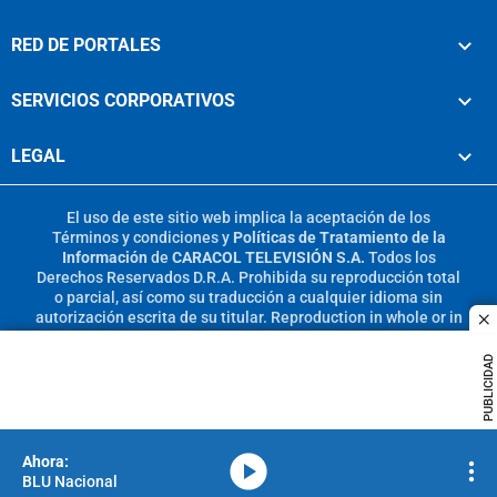
RED DE PORTALES
SERVICIOS CORPORATIVOS
LEGAL
El uso de este sitio web implica la aceptación de los
Términos y condiciones
y
Políticas de Tratamiento de la
Información
de
CARACOL TELEVISIÓN S.A.
Todos los
Derechos Reservados D.R.A. Prohibida su reproducción total
o parcial, así como su traducción a cualquier idioma sin
autorización escrita de su titular. Reproduction in whole or in
c
part, or translation without written permission is prohibited.
All rights reserved 2025.
PUBLICIDAD
MIEMBRO DE:
media-icon
BLU Nacional