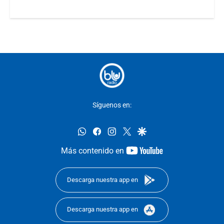
Síguenos en:
whatsapp
facebook
instagram
twitter
google
youtube-
Más contenido en
footer
Descarga nuestra app en
Descarga nuestra app en