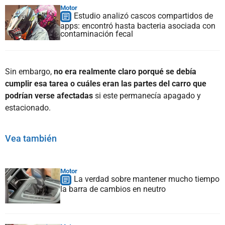
Motor
Estudio analizó cascos compartidos de
apps: encontró hasta bacteria asociada con
contaminación fecal
Sin embargo,
no era realmente claro porqué se debía
cumplir esa tarea o cuáles eran las partes del carro que
podrían verse afectadas
si este permanecía apagado y
estacionado.
Vea también
Motor
La verdad sobre mantener mucho tiempo
la barra de cambios en neutro