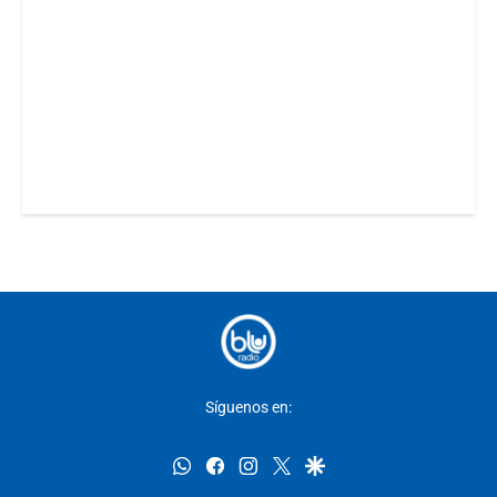
Síguenos en:
whatsapp
facebook
instagram
twitter
google