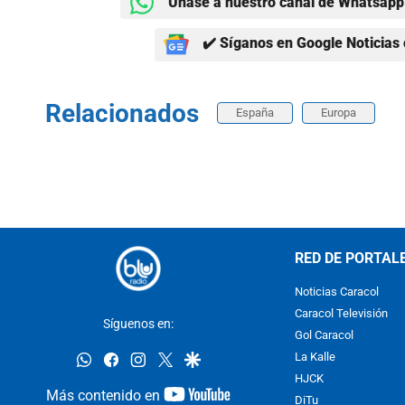
Únase a nuestro canal de Whatsapp 
✔️ Síganos en Google Noticias 
Relacionados
España
Europa
RED DE PORTAL
Noticias Caracol
Caracol Televisión
Síguenos en:
Gol Caracol
whatsapp
facebook
instagram
twitter
google
La Kalle
HJCK
youtube-
Más contenido en
DiTu