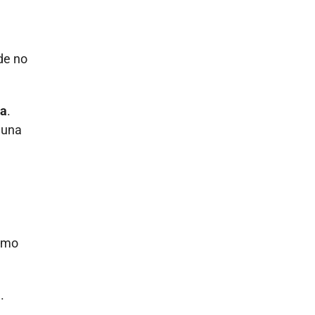
 de no
la
.
 una
cómo
.