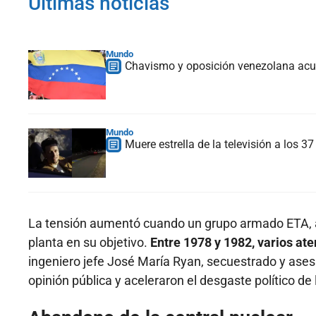
Últimas noticias
Mundo
Chavismo y oposición venezolana acue
Mundo
Muere estrella de la televisión a los 
La tensión aumentó cuando un grupo armado ETA, ad
planta en su objetivo.
Entre 1978 y 1982, varios at
ingeniero jefe José María Ryan, secuestrado y ase
opinión pública y aceleraron el desgaste político de 