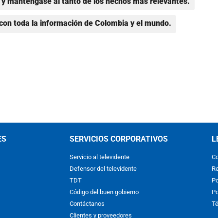
y manténgase al tanto de los hechos más relevantes.
con toda la información de Colombia y el mundo.
ES
SERVICIOS CORPORATIVOS
L
Servicio al televidente
Co
Defensor del televidente
Re
TDT
Po
Código del buen gobierno
Po
Contáctanos
Té
Clientes y proveedores