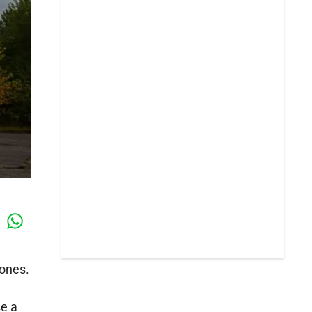
Whatsapp
k
lones.
se a