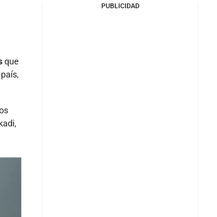
PUBLICIDAD
s
que
país,
los
kadi,