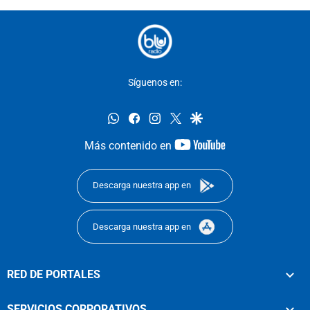
Síguenos en:
whatsapp
facebook
instagram
twitter
google
youtube-
Más contenido en
footer
Descarga nuestra app en
Descarga nuestra app en
RED DE PORTALES
SERVICIOS CORPORATIVOS