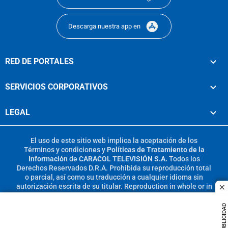
Descarga nuestra app en
RED DE PORTALES
SERVICIOS CORPORATIVOS
LEGAL
El uso de este sitio web implica la aceptación de los
Términos y condiciones
y
Políticas de Tratamiento de la
Información
de
CARACOL TELEVISIÓN S.A.
Todos los
Derechos Reservados D.R.A. Prohibida su reproducción total
o parcial, así como su traducción a cualquier idioma sin
autorización escrita de su titular. Reproduction in whole or in
c
part, or translation without written permission is prohibited.
All rights reserved 2025.
PUBLICIDAD
MIEMBRO DE: