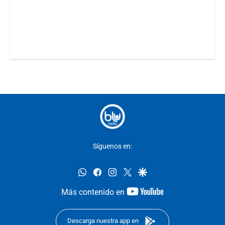
Síguenos en:
whatsapp
facebook
instagram
twitter
google
youtube-
Más contenido en
footer
Descarga nuestra app en