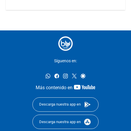
Síguenos en:
whatsapp
facebook
instagram
twitter
google
youtube-
Más contenido en
footer
Descarga nuestra app en
Descarga nuestra app en