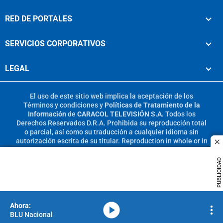
RED DE PORTALES
SERVICIOS CORPORATIVOS
LEGAL
El uso de este sitio web implica la aceptación de los
Términos y condiciones
y
Políticas de Tratamiento de la
Información
de
CARACOL TELEVISIÓN S.A.
Todos los
Derechos Reservados D.R.A. Prohibida su reproducción total
o parcial, así como su traducción a cualquier idioma sin
autorización escrita de su titular. Reproduction in whole or in
c
part, or translation without written permission is prohibited.
All rights reserved 2025.
PUBLICIDAD
MIEMBRO DE:
media-icon
BLU Nacional