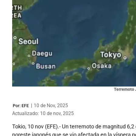
Terremoto 
|
10 de Nov, 2025
Por:
EFE
Actualizado: 10 de nov, 2025
Tokio, 10 nov (EFE).- Un terremoto de magnitud 6,2 
noreste japonés que se vio afectada en la víspera p