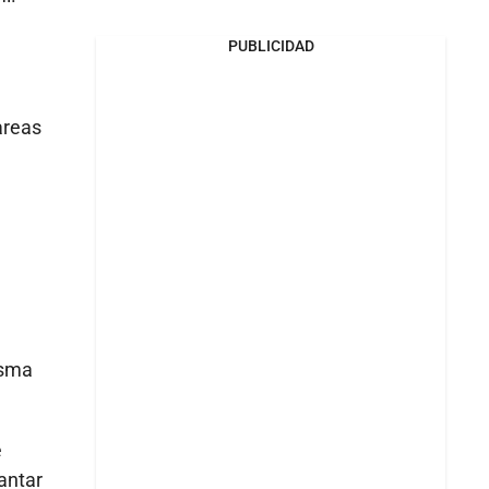
PUBLICIDAD
areas
isma
e
antar