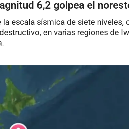
gnitud 6,2 golpea el nores
e la escala sísmica de siete niveles,
 destructivo, en varias regiones de I
a.