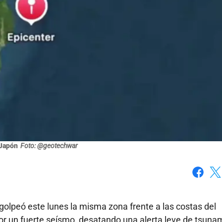
Japón
Foto: @geotechwar
Faceboo
X
golpeó este lunes la misma zona frente a las costas del
or un fuerte seísmo, desatando una alerta leve de tsunam