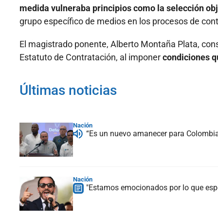
medida vulneraba principios como la selección obje
grupo específico de medios en los procesos de cont
El magistrado ponente, Alberto Montaña Plata, cons
Estatuto de Contratación, al imponer
condiciones q
Últimas noticias
Nación
“Es un nuevo amanecer para Colombia”:
Nación
"Estamos emocionados por lo que espe