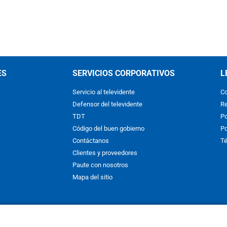
ES
SERVICIOS CORPORATIVOS
L
Servicio al televidente
Co
Defensor del televidente
Re
TDT
Po
Código del buen gobierno
Po
Contáctanos
Té
Clientes y proveedores
Paute con nosotros
Mapa del sitio