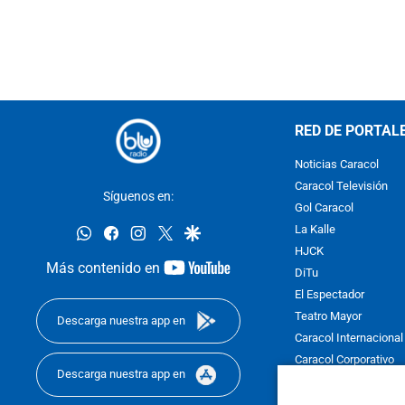
RED DE PORTAL
Noticias Caracol
Caracol Televisión
Síguenos en:
Gol Caracol
whatsapp
facebook
instagram
twitter
google
La Kalle
HJCK
youtube-
Más contenido en
DiTu
footer
El Espectador
Teatro Mayor
Descarga nuestra app en
Caracol Internacional
Caracol Corporativo
Descarga nuestra app en
Caracol Next