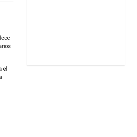
blece
arios
a el
s