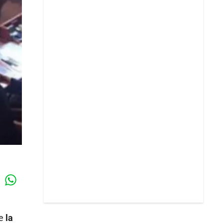
Whatsapp
k
ue
la