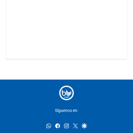
Síguenos en:
whatsapp
facebook
instagram
twitter
google