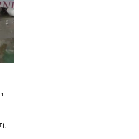
en
T),