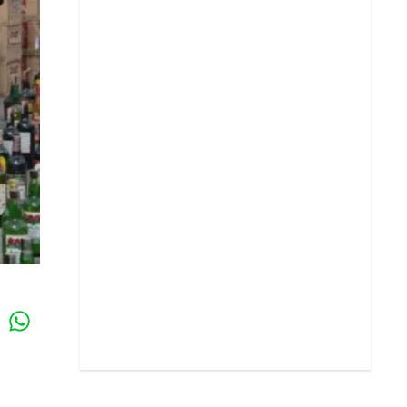
Whatsapp
k