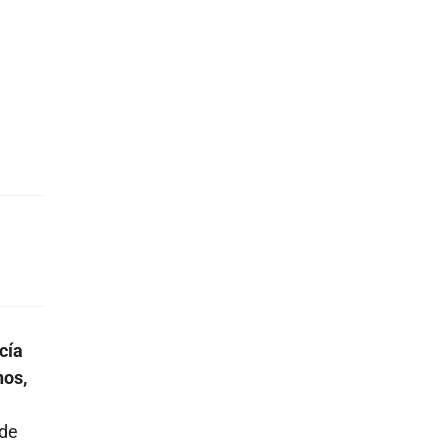
cía
nos,
 de