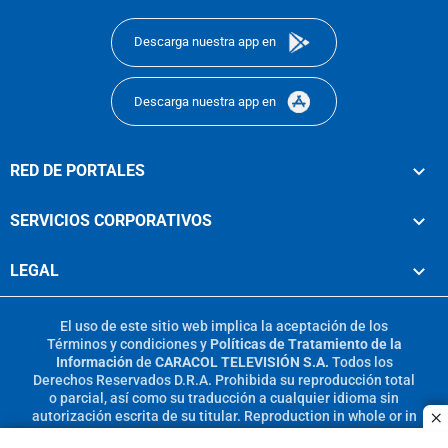
footer
Descarga nuestra app en
Descarga nuestra app en
RED DE PORTALES
SERVICIOS CORPORATIVOS
LEGAL
El uso de este sitio web implica la aceptación de los
Términos y condiciones
y
Políticas de Tratamiento de la
Información
de
CARACOL TELEVISIÓN S.A.
Todos los
Derechos Reservados D.R.A. Prohibida su reproducción total
o parcial, así como su traducción a cualquier idioma sin
autorización escrita de su titular. Reproduction in whole or in
c
part, or translation without written permission is prohibited.