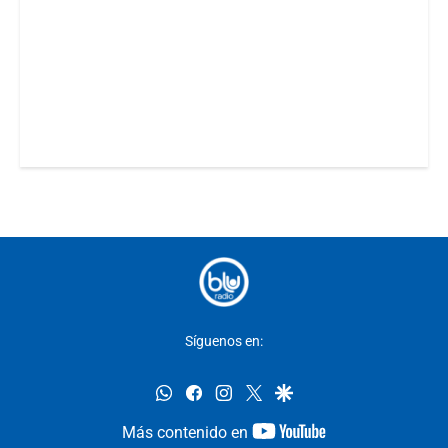
Síguenos en:
whatsapp
facebook
instagram
twitter
google
youtube-
Más contenido en