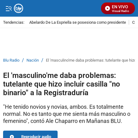
EN VIVO
Señal Visual Radio
Tendencias:
Abelardo De La Espriella se posesiona como presidente
Cal
PUBLICIDAD
/
/
Blu Radio
Nación
El 'masculino'me daba problemas: tutelante que hizo inc
El 'masculino'me daba problemas:
tutelante que hizo incluir casilla "no
binario" a la Registraduría
"He tenido novios y novias, ambos. Es totalmente
normal. No es tanto que me sienta más masculino o
femenino", contó Ale Chaparro en Mañanas BLU.
Reproducir audio