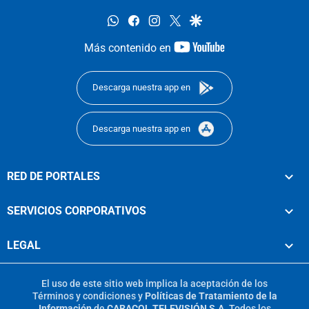
whatsapp
facebook
instagram
twitter
google
youtube-
Más contenido en
footer
Descarga nuestra app en
Descarga nuestra app en
RED DE PORTALES
SERVICIOS CORPORATIVOS
LEGAL
El uso de este sitio web implica la aceptación de los
Términos y condiciones
y
Políticas de Tratamiento de la
Información
de
CARACOL TELEVISIÓN S.A.
Todos los