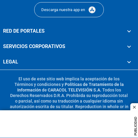
Descarga nuestra app en
RED DE PORTALES
SERVICIOS CORPORATIVOS
LEGAL
El uso de este sitio web implica la aceptación de los
Términos y condiciones
y
Políticas de Tratamiento de la
Información
de
CARACOL TELEVISIÓN S.A.
Todos los
Derechos Reservados D.R.A. Prohibida su reproducción total
o parcial, así como su traducción a cualquier idioma sin
autorización escrita de su titular. Reproduction in whole or in
c
part, or translation without written permission is prohibited.
All rights reserved 2025.
PUBLICIDAD
MIEMBRO DE: