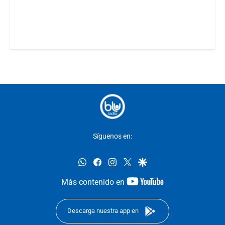
Síguenos en:
whatsapp
facebook
instagram
twitter
google
youtube-
Más contenido en
footer
Descarga nuestra app en