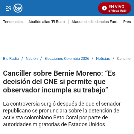
EN VIVO
Señal Visual Radio
Tendencias:
Abatido alias ‘El Ruso’
Ataque de disidencias Farc
Preso
PUBLICIDAD
/
/
/
/
Blu Radio
Nación
Elecciones Colombia 2026
Noticias
Canciller
Canciller sobre Bernie Moreno: “Es
decisión del CNE si permite que
observador incumpla su trabajo”
La controversia surgió después de que el senador
republicano se pronunciara sobre la detención del
activista colombiano Beto Coral por parte de
autoridades migratorias de Estados Unidos.