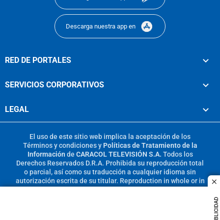
Descarga nuestra app en
RED DE PORTALES
SERVICIOS CORPORATIVOS
LEGAL
El uso de este sitio web implica la aceptación de los
Términos y condiciones
y
Políticas de Tratamiento de la
Información
de
CARACOL TELEVISIÓN S.A.
Todos los
Derechos Reservados D.R.A. Prohibida su reproducción total
o parcial, así como su traducción a cualquier idioma sin
autorización escrita de su titular. Reproduction in whole or in
c
part, or translation without written permission is prohibited.
All rights reserved 2025.
PUBLICIDAD