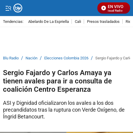
EN VIVO
Señal Visual Radio
Tendencias:
Abelardo De La Espriella
Cali
Presos trasladados
Rie
PUBLICIDAD
/
/
/
Blu Radio
Nación
Elecciones Colombia 2026
Sergio Fajardo y Carlo
Sergio Fajardo y Carlos Amaya ya
tienen avales para ir a consulta de
coalición Centro Esperanza
ASI y Dignidad oficializaron los avales a los dos
precandidatos tras la ruptura con Verde Oxígeno, de
Íngrid Betancourt.