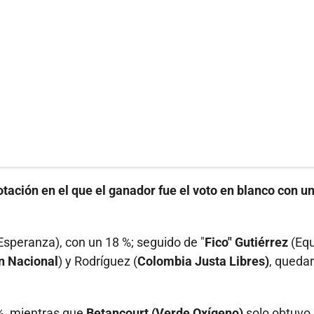
tación en el que el ganador fue el voto en blanco con u
Esperanza), con un 18 %; seguido de "
Fico" Gutiérrez
(Equ
n Nacional
) y Rodríguez (
Colombia Justa Libres)
, queda
 %, mientras que
Betancourt (Verde Oxígeno)
solo obtuvo