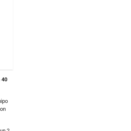
n 40
ipo
ron
 un 2