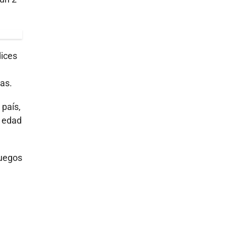
dices
as.
 país,
e edad
juegos