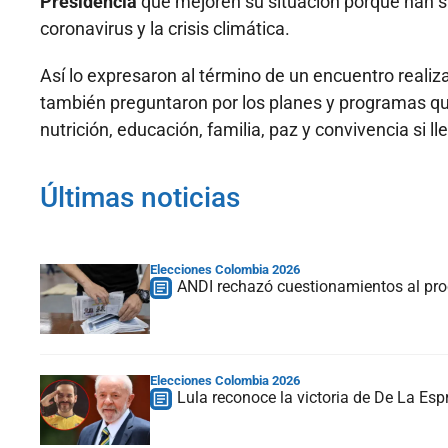
Presidencia
que mejoren su situación porque han si
coronavirus y la crisis climática.
Así lo expresaron al término de un encuentro realiz
también preguntaron por los planes y programas qu
nutrición, educación, familia, paz y convivencia si l
Últimas noticias
Elecciones Colombia 2026
ANDI rechazó cuestionamientos al proc
Elecciones Colombia 2026
Lula reconoce la victoria de De La Espr