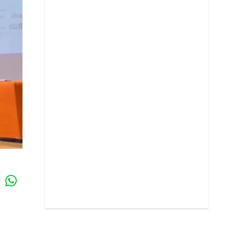
Whatsapp
k