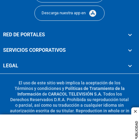
Descarga nuestra app en
RED DE PORTALES
SERVICIOS CORPORATIVOS
LEGAL
El uso de este sitio web implica la aceptación de los
Términos y condiciones
y
Políticas de Tratamiento de la
Información
de
CARACOL TELEVISIÓN S.A.
Todos los
Derechos Reservados D.R.A. Prohibida su reproducción total
o parcial, así como su traducción a cualquier idioma sin
autorización escrita de su titular. Reproduction in whole or in
c
part, or translation without written permission is prohibited.
All rights reserved 2025.
PUBLICIDAD
MIEMBRO DE: