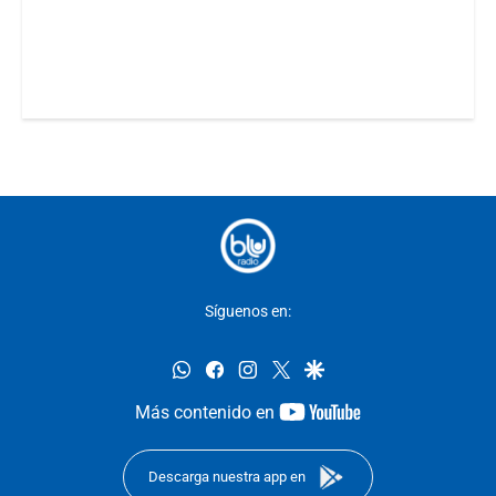
Síguenos en:
whatsapp
facebook
instagram
twitter
google
youtube-
Más contenido en
footer
Descarga nuestra app en