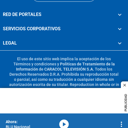
RED DE PORTALES
SERVICIOS CORPORATIVOS
LEGAL
El uso de este sitio web implica la aceptación de los
Términos y condiciones
y
Políticas de Tratamiento de la
Información
de
CARACOL TELEVISIÓN S.A.
Todos los
Derechos Reservados D.R.A. Prohibida su reproducción total
o parcial, así como su traducción a cualquier idioma sin
autorización escrita de su titular. Reproduction in whole or in
c
part, or translation without written permission is prohibited.
All rights reserved 2025.
PUBLICIDAD
MIEMBRO DE:
media-icon
BLU Nacional