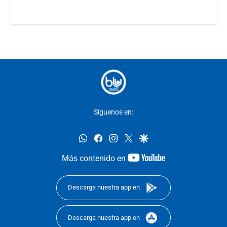
Síguenos en:
whatsapp
facebook
instagram
twitter
google
youtube-
Más contenido en
footer
Descarga nuestra app en
Descarga nuestra app en