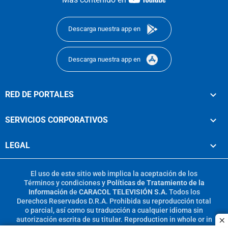
footer
Descarga nuestra app en
Descarga nuestra app en
RED DE PORTALES
SERVICIOS CORPORATIVOS
LEGAL
El uso de este sitio web implica la aceptación de los
Términos y condiciones
y
Políticas de Tratamiento de la
Información
de
CARACOL TELEVISIÓN S.A.
Todos los
Derechos Reservados D.R.A. Prohibida su reproducción total
o parcial, así como su traducción a cualquier idioma sin
autorización escrita de su titular. Reproduction in whole or in
c