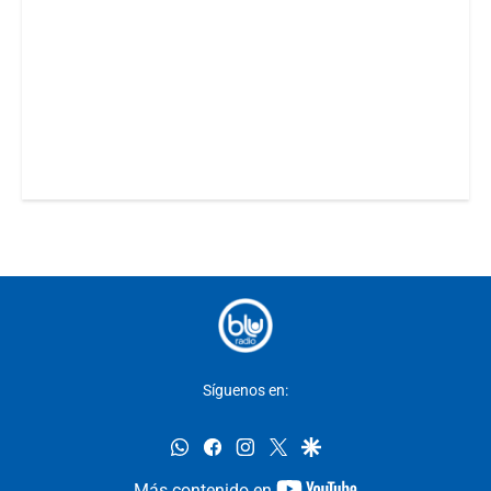
Síguenos en:
whatsapp
facebook
instagram
twitter
google
youtube-
Más contenido en