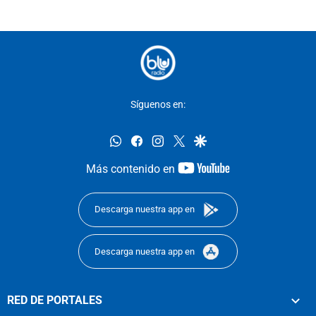
Síguenos en:
whatsapp
facebook
instagram
twitter
google
youtube-
Más contenido en
footer
Descarga nuestra app en
Descarga nuestra app en
RED DE PORTALES