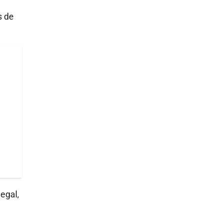
s de
legal,