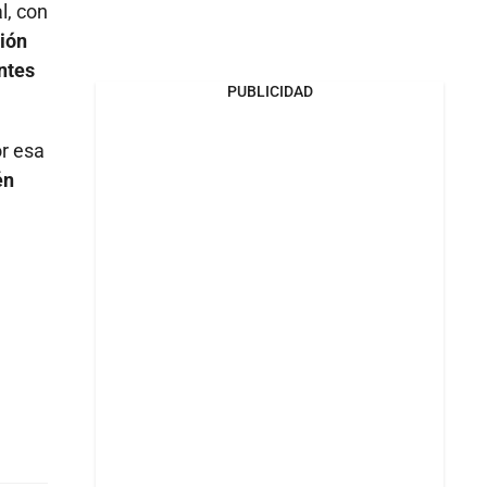
l, con
ción
ntes
PUBLICIDAD
or esa
én