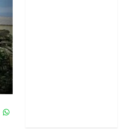
Whatsapp
k