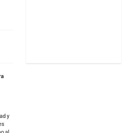
ra
dad y
es
o al