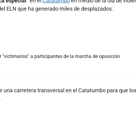
ca especial”
en el
Catatumbo
en medio de la ola de viole
a del ELN que ha generado miles de desplazados.
 "victimarios" a participantes de la marcha de oposición
ir una carretera transversal en el Catatumbo para que lo
.