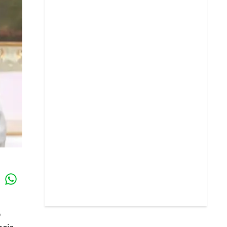
Whatsapp
k
o