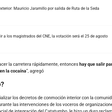
exterior: Mauricio Jaramillo por salida de Ruta de la Seda
r a los magistrados del CNE, la votación será el 25 de agosto
acer la carretera rápidamente, entonces
hay que salir pa
en la cocaína
”, agregó
o?
ializar los decretos de conmoción interior con la comuni
rante las intervenciones de los voceros de organizacion
ocial de integración del Catatumbo, le hizo un duro reclam