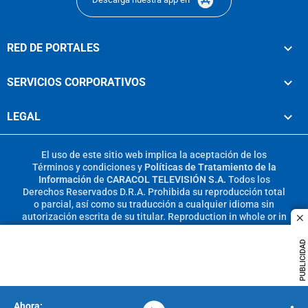
RED DE PORTALES
SERVICIOS CORPORATIVOS
LEGAL
El uso de este sitio web implica la aceptación de los
Términos y condiciones
y
Políticas de Tratamiento de la
Información
de
CARACOL TELEVISIÓN S.A.
Todos los
Derechos Reservados D.R.A. Prohibida su reproducción total
o parcial, así como su traducción a cualquier idioma sin
autorización escrita de su titular. Reproduction in whole or in
c
part, or translation without written permission is prohibited.
All rights reserved 2025.
PUBLICIDAD
MIEMBRO DE: