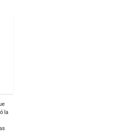
fue
ó la
as