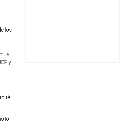
de los
orque
JEP y
orqué
o lo