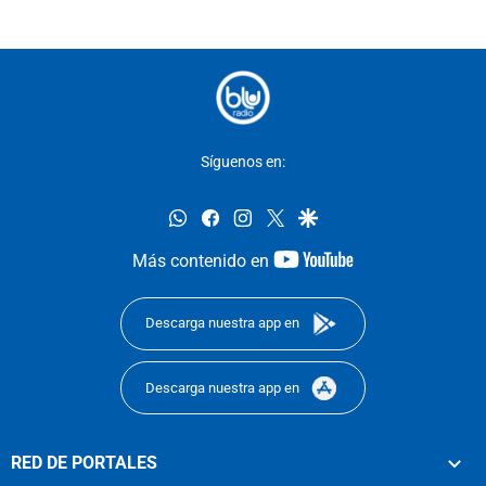
Síguenos en:
whatsapp
facebook
instagram
twitter
google
youtube-
Más contenido en
footer
Descarga nuestra app en
Descarga nuestra app en
RED DE PORTALES