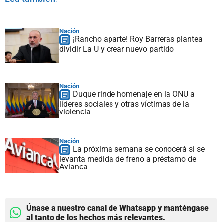
Nación
¡Rancho aparte! Roy Barreras plantea
dividir La U y crear nuevo partido
Nación
Duque rinde homenaje en la ONU a
líderes sociales y otras víctimas de la
violencia
Nación
La próxima semana se conocerá si se
levanta medida de freno a préstamo de
Avianca
Únase a nuestro canal de Whatsapp y manténgase
al tanto de los hechos más relevantes.