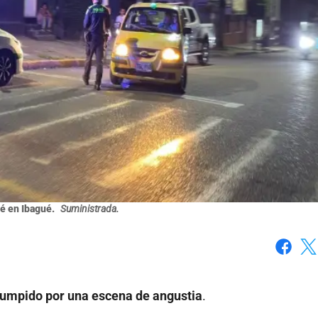
é en Ibagué.
Suministrada.
Faceboo
X
rrumpido por una escena de angustia
.