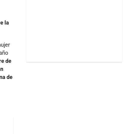
e la
mujer
gaño
re de
un
ana de