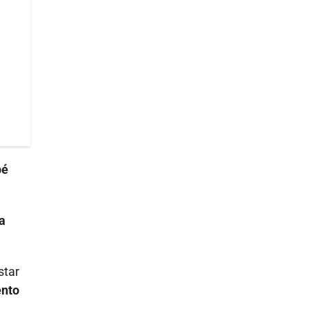
bé
la
star
ento