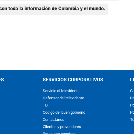
con toda la información de Colombia y el mundo.
ES
SERVICIOS CORPORATIVOS
L
Servicio al televidente
Co
Defensor del televidente
Re
TDT
Po
Código del buen gobierno
Po
Contáctanos
Té
Clientes y proveedores
Paute con nosotros