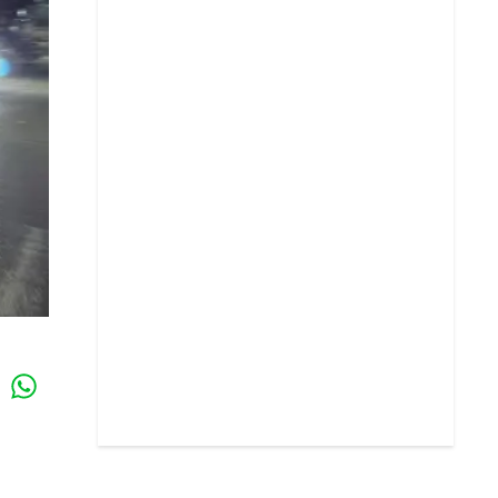
Whatsapp
k