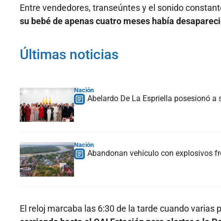
Entre vendedores, transeúntes y el sonido constante
su bebé de apenas cuatro meses había desapareci
Últimas noticias
Nación
Abelardo De La Espriella posesionó a s
Nación
Abandonan vehículo con explosivos fre
El reloj marcaba las 6:30 de la tarde cuando varias