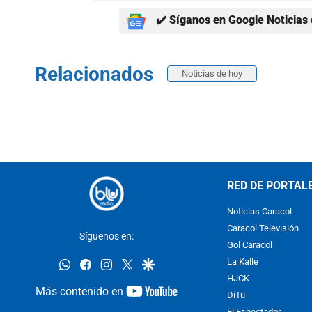
✔️ Síganos en Google Noticias 
Relacionados
Noticias de hoy
RED DE PORTAL
Noticias Caracol
Caracol Televisión
Síguenos en:
Gol Caracol
whatsapp
facebook
instagram
twitter
google
La Kalle
HJCK
youtube-
Más contenido en
DiTu
footer
El Espectador