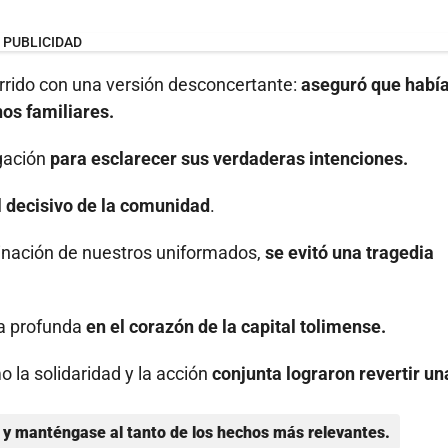
PUBLICIDAD
currido con una versión desconcertante:
aseguró que habí
os familiares.
igación
para esclarecer sus verdaderas intenciones.
l decisivo de la comunidad
.
rdinación de nuestros uniformados,
se evitó una tragedia
la profunda
en el corazón de la capital tolimense.
 la solidaridad y la acción
conjunta lograron revertir un
y manténgase al tanto de los hechos más relevantes.