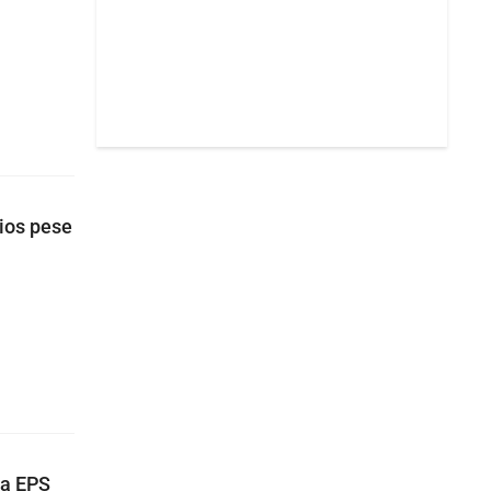
ios pese
la EPS