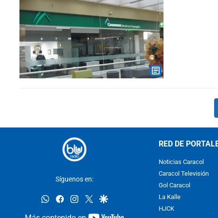
RED DE PORTAL
Noticias Caracol
Caracol Televisión
Síguenos en:
Gol Caracol
whatsapp
facebook
instagram
twitter
google
La Kalle
HJCK
youtube-
Más contenido en