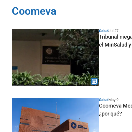
Coomeva
Salud
Jul 27
Tribunal nie
el MinSalud y
Salud
May 9
Coomeva Medic
¿por qué?