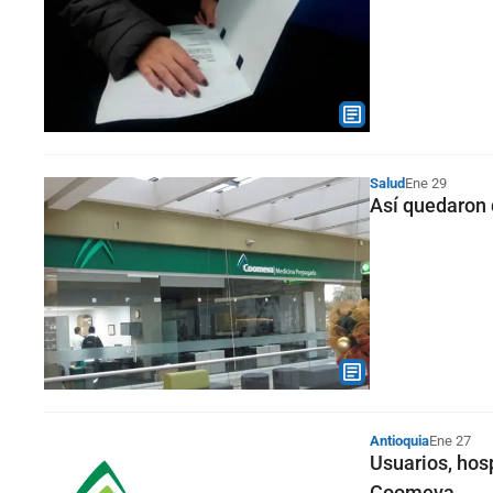
Salud
Ene 29
Así quedaron 
Antioquia
Ene 27
Usuarios, hosp
Coomeva