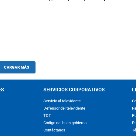
CARGAR MÁS
ES
SERVICIOS CORPORATIVOS
L
Servicio al televidente
Co
Defensor del televidente
Re
TDT
Po
Código del buen gobierno
Po
Contáctanos
Té