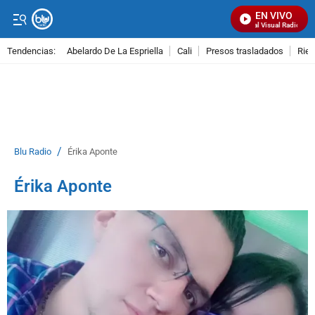
EN VIVO
Señal Visual Radio
Tendencias:
Abelardo De La Espriella
Cali
Presos trasladados
Rie
PUBLICIDAD
/
Blu Radio
Érika Aponte
Érika Aponte