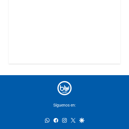
Síguenos en:
whatsapp
facebook
instagram
twitter
google