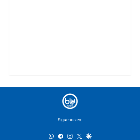
Síguenos en:
whatsapp
facebook
instagram
twitter
google