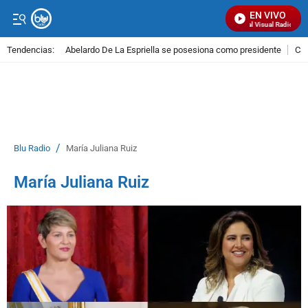
EN VIVO
Señal Visual Radio
Tendencias:
Abelardo De La Espriella se posesiona como presidente
Cal
PUBLICIDAD
/
Blu Radio
María Juliana Ruiz
María Juliana Ruiz