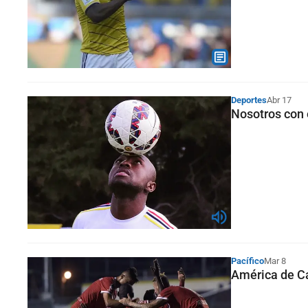
Deportes
Abr 17
Nosotros con 
Pacífico
Mar 8
América de Ca