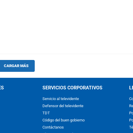
CARGAR MÁS
ES
SERVICIOS CORPORATIVOS
L
Servicio al televidente
Co
Defensor del televidente
Re
TDT
Po
Código del buen gobierno
Po
Contáctanos
Té