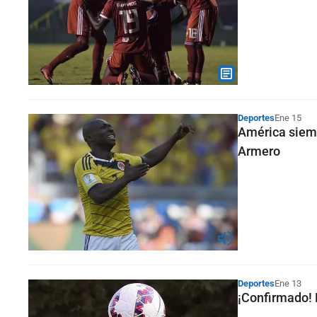
Deportes
Ene 15
América siemp
Armero
Deportes
Ene 13
¡Confirmado! 