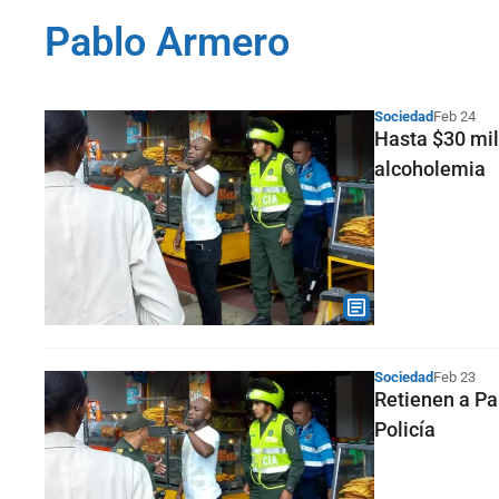
Pablo Armero
Sociedad
Feb 24
Hasta $30 mil
alcoholemia
Sociedad
Feb 23
Retienen a Pa
Policía