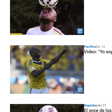
Pacífico
Dic 12
Video: “Yo so
Deportes
Abr 27
El once de lo