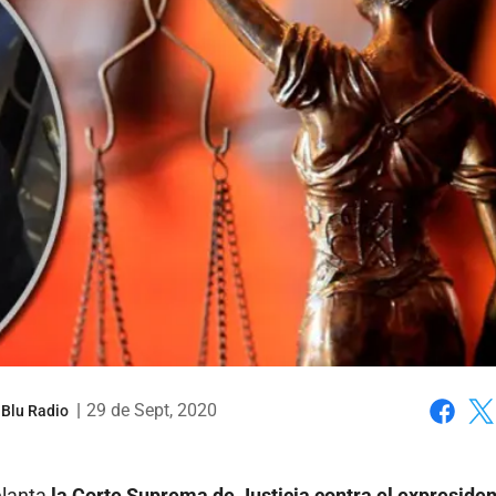
|
29 de Sept, 2020
 Blu Radio
Faceboo
X
elanta
la Corte Suprema de Justicia contra el expreside