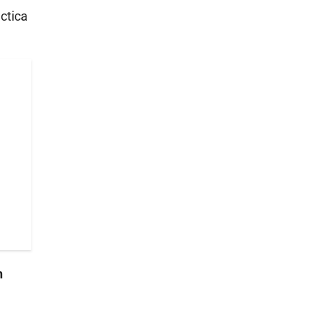
ctica
n
e