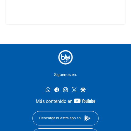
Síguenos en:
whatsapp
facebook
instagram
twitter
google
youtube-
Más contenido en
footer
Descarga nuestra app en