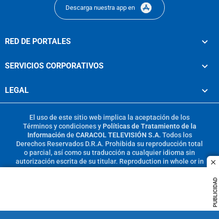
Descarga nuestra app en
RED DE PORTALES
SERVICIOS CORPORATIVOS
LEGAL
El uso de este sitio web implica la aceptación de los
Términos y condiciones
y
Políticas de Tratamiento de la
Información
de
CARACOL TELEVISIÓN S.A.
Todos los
Derechos Reservados D.R.A. Prohibida su reproducción total
o parcial, así como su traducción a cualquier idioma sin
autorización escrita de su titular. Reproduction in whole or in
c
part, or translation without written permission is prohibited.
All rights reserved 2025.
PUBLICIDAD
MIEMBRO DE: