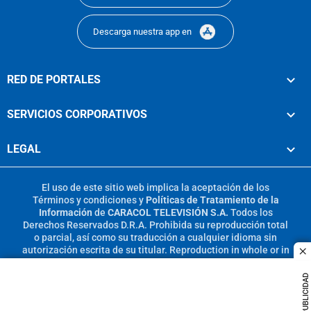
Descarga nuestra app en
RED DE PORTALES
SERVICIOS CORPORATIVOS
LEGAL
El uso de este sitio web implica la aceptación de los
Términos y condiciones
y
Políticas de Tratamiento de la
Información
de
CARACOL TELEVISIÓN S.A.
Todos los
Derechos Reservados D.R.A. Prohibida su reproducción total
o parcial, así como su traducción a cualquier idioma sin
autorización escrita de su titular. Reproduction in whole or in
c
part, or translation without written permission is prohibited.
All rights reserved 2025.
PUBLICIDAD
MIEMBRO DE: