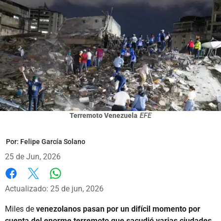
Terremoto Venezuela
EFE
Por:
Felipe García Solano
25 de Jun, 2026
Whatsapp
Facebook
X
Actualizado: 25 de jun, 2026
Miles de
venezolanos pasan por un difícil momento por
cuenta del enorme terremoto que sacudió varias ciudades