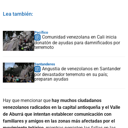
Lea también:
Pacífico
Comunidad venezolana en Cali inicia
donatón de ayudas para damnificados por
terremoto
Santanderes
Angustia de venezolanos en Santander
por devastador terremoto en su país;
preparan ayudas
Hay que mencionar que
hay muchos ciudadanos
venezolanos radicados en la capital antioqueña y el Valle
de Aburrá que intentan establecer comunicación con
familiares y amigos en las zonas más afectadas por el
movimiento telúrico
, mientras persisten las fallas en las