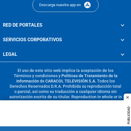
Descarga nuestra app en
RED DE PORTALES
SERVICIOS CORPORATIVOS
LEGAL
El uso de este sitio web implica la aceptación de los
Términos y condiciones
y
Políticas de Tratamiento de la
Información
de
CARACOL TELEVISIÓN S.A.
Todos los
Derechos Reservados D.R.A. Prohibida su reproducción total
o parcial, así como su traducción a cualquier idioma sin
autorización escrita de su titular. Reproduction in whole or in
c
part, or translation without written permission is prohibited.
All rights reserved 2025.
PUBLICIDAD
MIEMBRO DE: