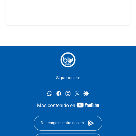
Síguenos en:
whatsapp
facebook
instagram
twitter
google
youtube-
Más contenido en
footer
Descarga nuestra app en