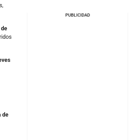
s,
PUBLICIDAD
 de
ridos
eves
a de