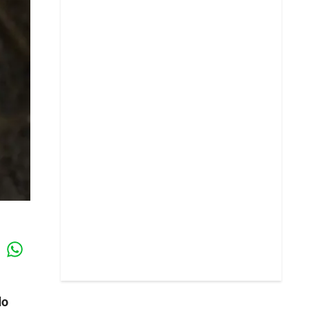
Whatsapp
k
do