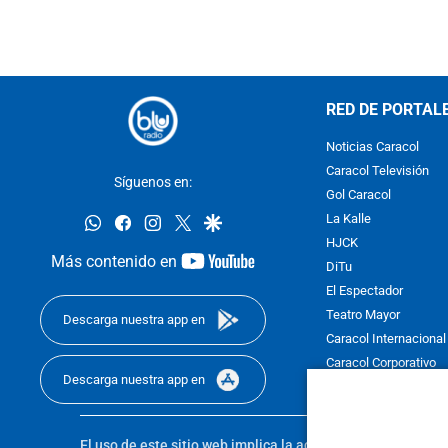
RED DE PORTAL
Noticias Caracol
Caracol Televisión
Síguenos en:
Gol Caracol
whatsapp
facebook
instagram
twitter
google
La Kalle
HJCK
youtube-
Más contenido en
DiTu
footer
El Espectador
Teatro Mayor
Descarga nuestra app en
Caracol Internacional
Caracol Corporativo
Descarga nuestra app en
Caracol Next
El uso de este sitio web implica la aceptación de los
Térmi