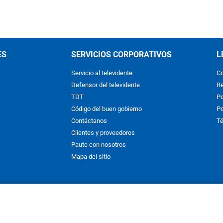
ES
SERVICIOS CORPORATIVOS
L
Servicio al televidente
Co
Defensor del televidente
Re
TDT
Po
Código del buen gobierno
Po
Contáctanos
Té
Clientes y proveedores
Paute con nosotros
Mapa del sitio
nos y condiciones
y
Políticas de Tratamiento de la Información
de
CAR