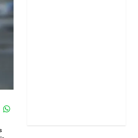
Whatsapp
k
s