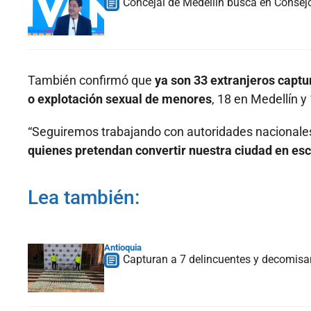
Concejal de Medellín busca en Consejo
También confirmó que
ya son 33 extranjeros capt
o explotación sexual de menores
, 18 en Medellín y
“Seguiremos trabajando con autoridades nacionales e
quienes pretendan convertir nuestra ciudad en esc
Lea también:
Antioquia
Capturan a 7 delincuentes y decomisa