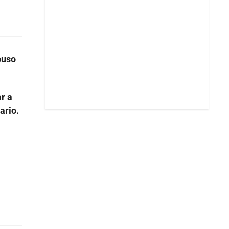
buso
ar a
ario.