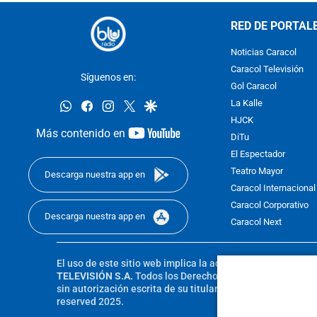
RED DE PORTAL
Noticias Caracol
Caracol Televisión
Síguenos en:
Gol Caracol
whatsapp
facebook
instagram
twitter
google
La Kalle
HJCK
youtube-
Más contenido en
DiTu
footer
El Espectador
Teatro Mayor
Descarga nuestra app en
Caracol Internacional
Caracol Corporativo
Descarga nuestra app en
Caracol Next
El uso de este sitio web implica la aceptación de los
Térmi
TELEVISIÓN S.A.
Todos los Derechos Reservados D.R.A. Pro
sin autorización escrita de su titular. Reproduction in whole
reserved 2025.