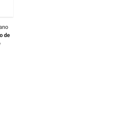
dano
to de
e