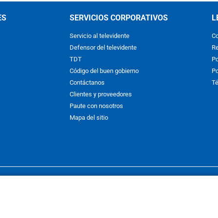
ES
SERVICIOS CORPORATIVOS
L
Servicio al televidente
Co
Defensor del televidente
Re
TDT
Po
Código del buen gobierno
Po
Contáctanos
Té
Clientes y proveedores
Paute con nosotros
Mapa del sitio
nos y condiciones
y
Políticas de Tratamiento de la Información
de
CAR
hibida su reproducción total o parcial, así como su traducción a cual
 or in part, or translation without written permission is prohibited. All 