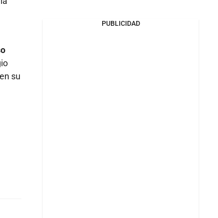
la
PUBLICIDAD
so
io
 en su