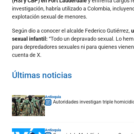
(HSI y CBP) en Fort Lauderdale
y enfrenta cargos r
investigación, habría utilizado a Colombia, incluy
explotación sexual de menores.
Según dio a conocer el alcalde Federico Gutiérrez,
u
sexual infantil:
“Todo un depravado sexual. Lo hemos
para depredadores sexuales ni para quienes vienen 
cuenta de X.
Últimas noticias
Antioquia
Autoridades investigan triple homicidio
Antioquia