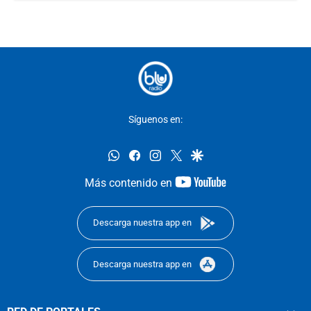
Síguenos en:
whatsapp
facebook
instagram
twitter
google
youtube-
Más contenido en
footer
Descarga nuestra app en
Descarga nuestra app en