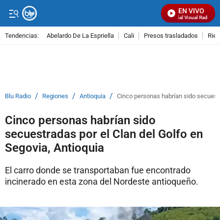
EN VIVO
Señal Visual Radio
Tendencias:
Abelardo De La Espriella
Cali
Presos trasladados
Rie
PUBLICIDAD
/
/
/
Blu Radio
Regiones
Antioquia
Cinco personas habrían sido secuestr
Cinco personas habrían sido
secuestradas por el Clan del Golfo en
Segovia, Antioquia
El carro donde se transportaban fue encontrado
incinerado en esta zona del Nordeste antioqueño.