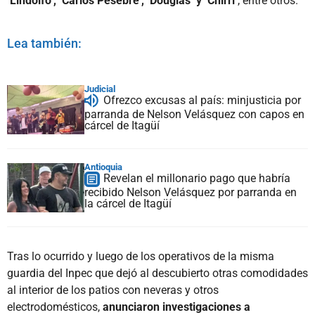
‘Lindolfo’, ‘Carlos Pesebre’, ‘Douglas’ y ‘Chirri’
, entre otros.
Lea también:
Judicial
Ofrezco excusas al país: minjusticia por
parranda de Nelson Velásquez con capos en
cárcel de Itagüí
Antioquia
Revelan el millonario pago que habría
recibido Nelson Velásquez por parranda en
la cárcel de Itagüí
Tras lo ocurrido y luego de los operativos de la misma
guardia del Inpec que dejó al descubierto otras comodidades
al interior de los patios con neveras y otros
electrodomésticos,
anunciaron investigaciones a