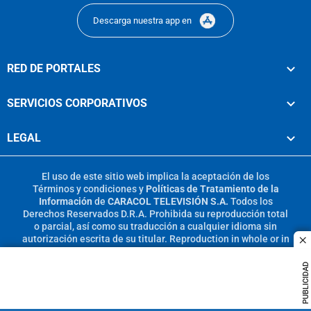
Descarga nuestra app en
RED DE PORTALES
SERVICIOS CORPORATIVOS
LEGAL
El uso de este sitio web implica la aceptación de los
Términos y condiciones
y
Políticas de Tratamiento de la
Información
de
CARACOL TELEVISIÓN S.A.
Todos los
Derechos Reservados D.R.A. Prohibida su reproducción total
o parcial, así como su traducción a cualquier idioma sin
autorización escrita de su titular. Reproduction in whole or in
c
part, or translation without written permission is prohibited.
All rights reserved 2025.
PUBLICIDAD
MIEMBRO DE: