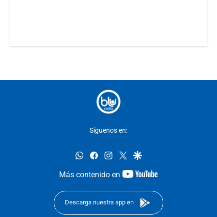
Síguenos en:
whatsapp
facebook
instagram
twitter
google
youtube-
Más contenido en
footer
Descarga nuestra app en