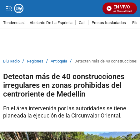
EN VIVO
Señal Visual Radio
Tendencias:
Abelardo De La Espriella
Cali
Presos trasladados
Rie
PUBLICIDAD
/
/
/
Blu Radio
Regiones
Antioquia
Detectan más de 40 construcciones ir
Detectan más de 40 construcciones
irregulares en zonas prohibidas del
centroriente de Medellín
En el área intervenida por las autoridades se tiene
planeada la ejecución de la Circunvalar Oriental.