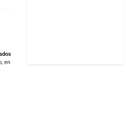
rados
o, en