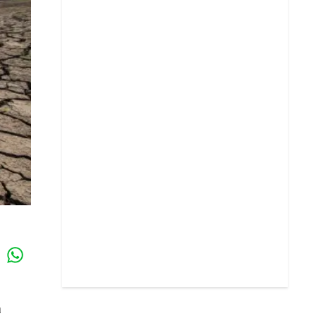
Whatsapp
k
a