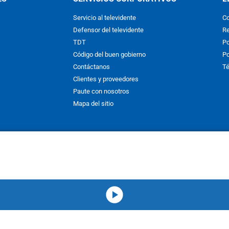
Servicio al televidente
Co
Defensor del televidente
Re
TDT
Po
Código del buen gobierno
Po
Contáctanos
Té
Clientes y proveedores
Paute con nosotros
Mapa del sitio
nos y condiciones
y
Políticas de Tratamiento de la Información
de
CAR
hibida su reproducción total o parcial, así como su traducción a cual
 or in part, or translation without written permission is prohibited. All 
media-icon