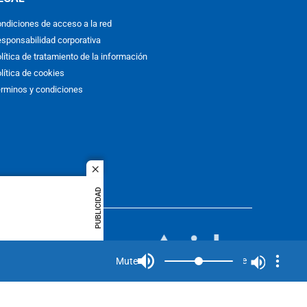
ndiciones de acceso a la red
sponsabilidad corporativa
lítica de tratamiento de la información
lítica de cookies
rminos y condiciones
close
PUBLICIDAD
ACOL
quier idioma
MIEMBRO DE:
rights
Mute
Mute