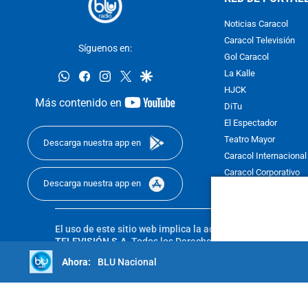
Noticias Caracol
Caracol Televisión
Síguenos en:
Gol Caracol
whatsapp
facebook
instagram
twitter
google
La Kalle
HJCK
youtube-
Más contenido en
DiTu
footer
El Espectador
Teatro Mayor
Descarga nuestra app en
Caracol Internacional
Caracol Corporativo
Descarga nuestra app en
Caracol Next
El uso de este sitio web implica la aceptación de los
Térmi
TELEVISIÓN S.A.
Todos los Derechos Reservados D.R.A. Pro
sin autorización escrita de su titular. Reproduction in whole
BLU Nacional
reserved 2025.