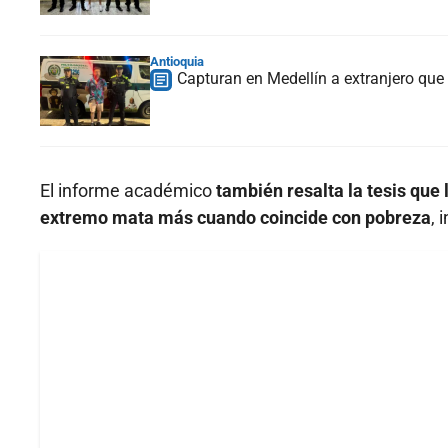
Antioquia
Capturan en Medellín a extranjero qu
El informe académico
también resalta la tesis que l
extremo mata más cuando coincide con pobreza
, 