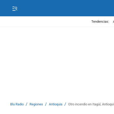
Tendencias:
/
/
/
Blu Radio
Regiones
Antioquia
Otro incendio en Itagüí, Antio