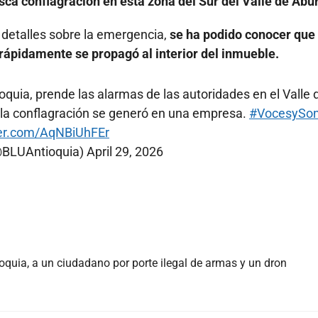
ca conflagración en esta zona del Sur del Valle de Abur
detalles sobre la emergencia,
se ha podido conocer que
 rápidamente se propagó al interior del inmueble.
oquia, prende las alarmas de las autoridades en el Valle 
 la conflagración se generó en una empresa.
#VocesySon
ter.com/AqNBiUhFEr
(@BLUAntioquia)
April 29, 2026
oquia, a un ciudadano por porte ilegal de armas y un dron