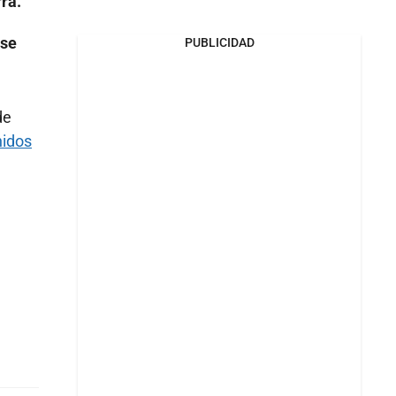
rá.
 se
PUBLICIDAD
de
idos