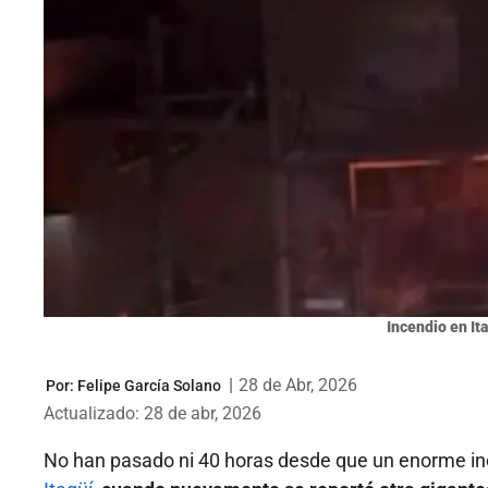
Incendio en Ita
|
28 de Abr, 2026
Por:
Felipe García Solano
Actualizado: 28 de abr, 2026
No han pasado ni 40 horas desde que un enorme in