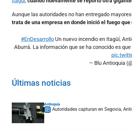
Itagüí
,
cuando nuevamente se reportó otra gigantes
Aunque las autoridades no han entregado mayores 
trata de una empresa en donde inició el fuego que
#EnDesarrollo
Un nuevo incendio en Itagüí, Anti
Aburrá. La información que se ha conocido es que
pic.twit
— Blu Antioquia 
Últimas noticias
Antioquia
Autoridades capturan en Segovia, Anti