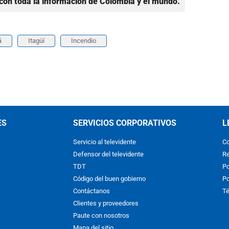
con toda la información de Colombia y el mundo.
á
Itagüí
Incendio
ES
SERVICIOS CORPORATIVOS
L
Servicio al televidente
Co
Defensor del televidente
Re
TDT
Po
Código del buen gobierno
Po
Contáctanos
Té
Clientes y proveedores
Paute con nosotros
Mapa del sitio