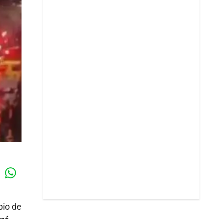
Whatsapp
k
pio de