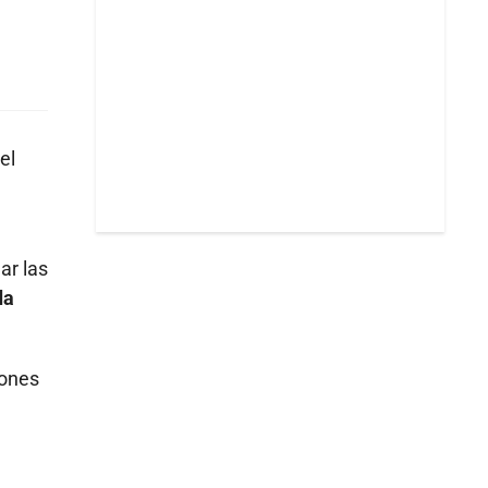
el
ar las
da
iones