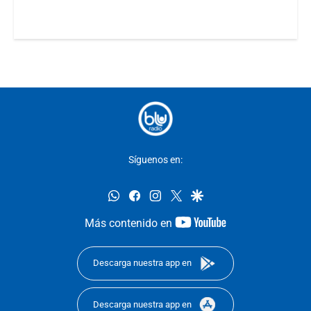
Síguenos en:
whatsapp
facebook
instagram
twitter
google
youtube-
Más contenido en
footer
Descarga nuestra app en
Descarga nuestra app en