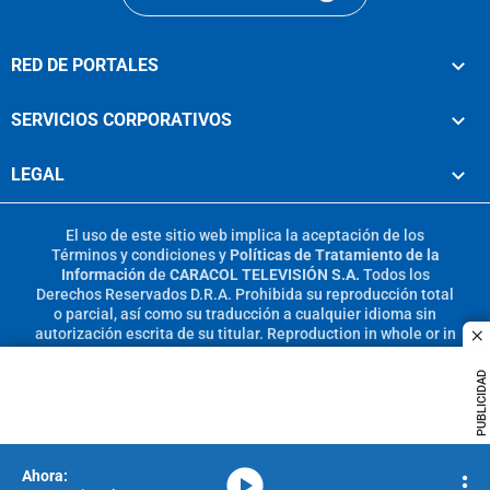
RED DE PORTALES
SERVICIOS CORPORATIVOS
LEGAL
El uso de este sitio web implica la aceptación de los
Términos y condiciones
y
Políticas de Tratamiento de la
Información
de
CARACOL TELEVISIÓN S.A.
Todos los
Derechos Reservados D.R.A. Prohibida su reproducción total
o parcial, así como su traducción a cualquier idioma sin
autorización escrita de su titular. Reproduction in whole or in
c
part, or translation without written permission is prohibited.
All rights reserved 2025.
PUBLICIDAD
MIEMBRO DE:
media-icon