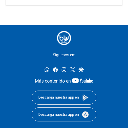
Síguenos en:
whatsapp
facebook
instagram
twitter
google
youtube-
Más contenido en
footer
Descarga nuestra app en
Descarga nuestra app en