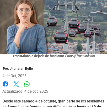
TransMiCable dejaría de funcionar
Foto: @TransMilenio
Por:
Jhonatan Bello
4 de Oct, 2025
Whatsapp
Facebook
X
Actualizado: 4 de oct, 2025
Desde este sábado 4 de octubre, gran parte de los residentes
de Bogotá se enfrentan a una difícil noticia
: hasta el 19 de