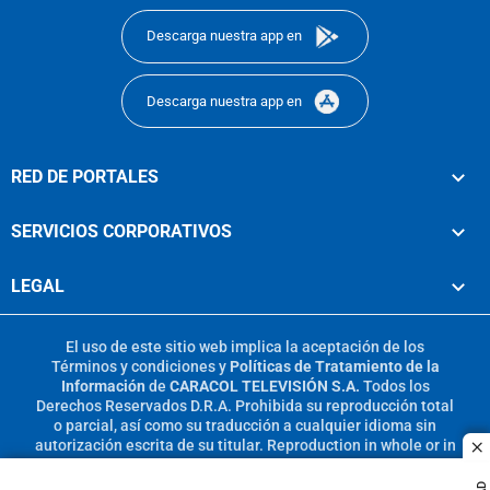
Descarga nuestra app en
Descarga nuestra app en
RED DE PORTALES
SERVICIOS CORPORATIVOS
LEGAL
El uso de este sitio web implica la aceptación de los
Términos y condiciones
y
Políticas de Tratamiento de la
Información
de
CARACOL TELEVISIÓN S.A.
Todos los
Derechos Reservados D.R.A. Prohibida su reproducción total
o parcial, así como su traducción a cualquier idioma sin
autorización escrita de su titular. Reproduction in whole or in
c
part, or translation without written permission is prohibited.
All rights reserved 2025.