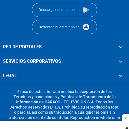
Descarga nuestra app en
Descarga nuestra app en
RED DE PORTALES
SERVICIOS CORPORATIVOS
LEGAL
El uso de este sitio web implica la aceptación de los
Términos y condiciones
y
Políticas de Tratamiento de la
Información
de
CARACOL TELEVISIÓN S.A.
Todos los
Derechos Reservados D.R.A. Prohibida su reproducción total
o parcial, así como su traducción a cualquier idioma sin
autorización escrita de su titular. Reproduction in whole or in
c
part, or translation without written permission is prohibited.
All rights reserved 2025.