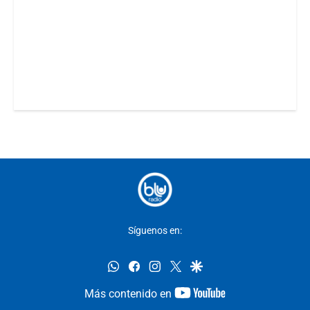
Síguenos en:
whatsapp
facebook
instagram
twitter
google
youtube-
Más contenido en
footer