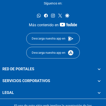
Síguenos en:
whatsapp
facebook
instagram
twitter
google
youtube-
Más contenido en
footer
Descarga nuestra app en
Descarga nuestra app en
RED DE PORTALES
SERVICIOS CORPORATIVOS
LEGAL
El uso de este sitio web implica la aceptación de los