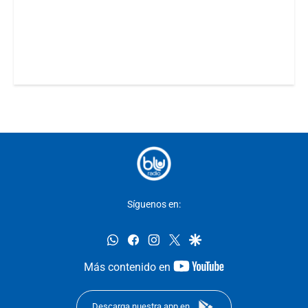
Síguenos en:
whatsapp
facebook
instagram
twitter
google
youtube-
Más contenido en
footer
Descarga nuestra app en