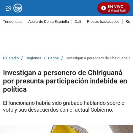
EN VIVO
Señal Visual Radio
Tendencias:
Abelardo De La Espriella
Cali
Presos trasladados
Rie
PUBLICIDAD
/
/
/
Blu Radio
Regiones
Caribe
Investigan a personero de Chiriguaná por
Investigan a personero de Chiriguaná
por presunta participación indebida en
política
El funcionario habría sido grabado hablando sobre el
voto y sus desacuerdos con el actual Gobierno.